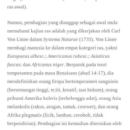
ras awal).
Namun, pembagian yang dianggap sebagai awal mula
memahami kajian ras adalah yang dikerjakan oleh Carl
Von Linne dalam
Systema Naturae
(1735). Von Linne
membagi manusia ke dalam empat kategori ras, yakni
Europaeus albesc
.;
Americanus rubesc
.;
Asiaticus
fuscus
; dan
Africanus niger
. Berpatok pada teori
temperamen pada masa Renaisans (abad 14-17), dia
mendefiniskan orang Eropa bertemperamen sanguinis
(bersemangat tinggi, te;iti, kreatif, taat hukum), orang
pribumi Amerika koleris (terbelenggu adat), orang Asia
melankolis (rakus, arogan, tamak, cerewet), dan orang
Afrika plegmatis (licik, lamban, ceroboh, tidak
berpendirian). Pembagian ini kemudian diteruskan oleh