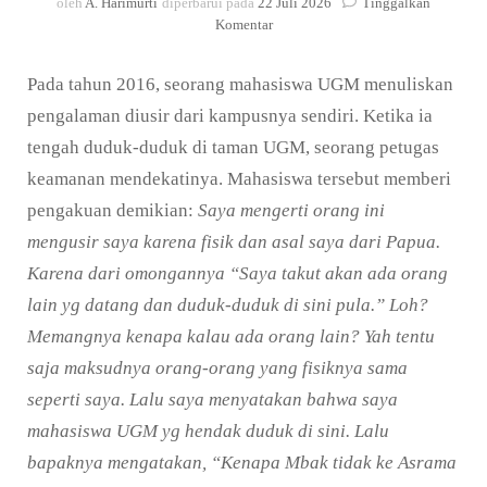
oleh
A. Harimurti
diperbarui pada
22 Juli 2026
Tinggalkan
pada
Komentar
Prasangka
dan
Pada tahun 2016, seorang mahasiswa UGM menuliskan
Rasisme
dalam
pengalaman diusir dari kampusnya sendiri. Ketika ia
Psikologi
tengah duduk-duduk di taman UGM, seorang petugas
Sosial
keamanan mendekatinya. Mahasiswa tersebut memberi
pengakuan demikian:
Saya mengerti orang ini
mengusir saya karena fisik dan asal saya dari Papua.
Karena dari omongannya “Saya takut akan ada orang
lain yg datang dan duduk-duduk di sini pula.” Loh?
Memangnya kenapa kalau ada orang lain? Yah tentu
saja maksudnya orang-orang yang fisiknya sama
seperti saya. Lalu saya menyatakan bahwa saya
mahasiswa UGM yg hendak duduk di sini. Lalu
bapaknya mengatakan, “Kenapa Mbak tidak ke Asrama