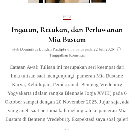
ESAI
Ingatan, Retakan, dan Perlawanan
Mia Bustam
oleh
Dominikus Bondan Pradipta
diperbarui pada
22 Juli 2026
pada
Tinggalkan Komentar
Ingatan,
Catatan Awal: Tulisan ini merupakan seri keempat dari
Retakan,
dan
lima tulisan saat mengunjungi pameran Mia Bustam:
Perlawanan
Karya, Kehidupan, Pemikiran di Benteng Vredeburg
Mia
Bustam
Yogyakarta (dalam rangka Biennale Jogja XVIII) pada 6
Oktober sampai dengan 20 November 2025. Jujur saja, ada
yang aneh saat pertama kali melangkah ke pameran Mia
Bustam di Benteng Vredeburg. Ekspektasi saya soal galeri
…