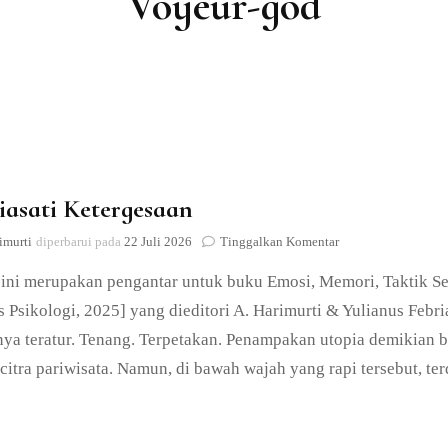
Voyeur-god
Lain-lain
asati Ketergesaan
pada
imurti
diperbarui pada
22 Juli 2026
Tinggalkan Komentar
Menyiasati
 ini merupakan pengantar untuk buku Emosi, Memori, Taktik Se
Ketergesaan
s Psikologi, 2025] yang dieditori A. Harimurti & Yulianus Febriar
a teratur. Tenang. Terpetakan. Penampakan utopia demikian bia
itra pariwisata. Namun, di bawah wajah yang rapi tersebut, te