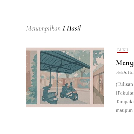
Menampilkan
1 Hasil
BUKU
Menyi
oleh
A. Har
(Tulisan
[Fakulta
Tampakny
maupun c