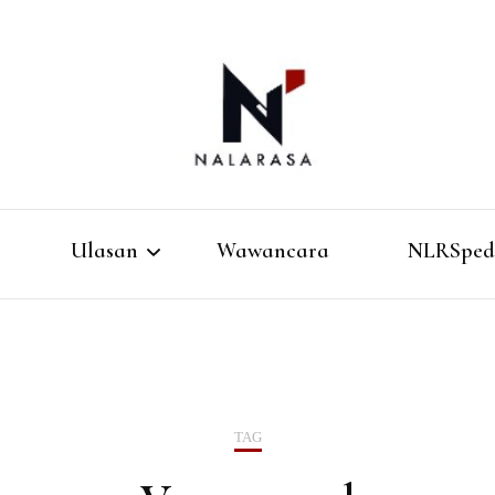
Media Pemikiran Alternatif
Nalarasa
Ulasan
Wawancara
NLRSped
Buku
Film
TAG
Musik