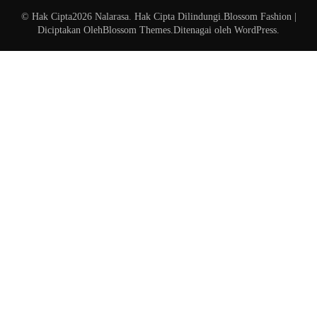
© Hak Cipta2026
Nalarasa
. Hak Cipta Dilindungi.
Blossom Fashion |
Diciptakan Oleh
Blossom Themes
.Ditenagai oleh
WordPress
.