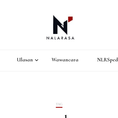
Media Pemikiran Alternatif
Nalarasa
Ulasan
Wawancara
NLRSped
Buku
Film
TAG
Musik