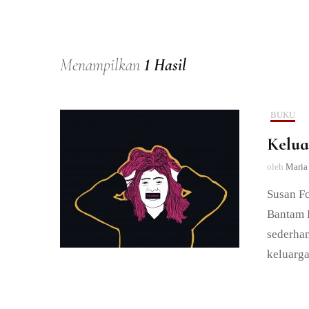
Menampilkan
1 Hasil
BUKU
Kelua
oleh
Maria 
Susan Fo
Bantam B
sederhan
keluarga