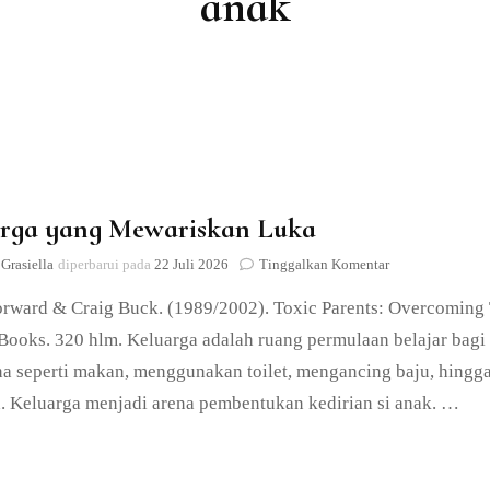
anak
Lain-lain
rga yang Mewariskan Luka
pada
Grasiella
diperbarui pada
22 Juli 2026
Tinggalkan Komentar
Keluarga
rward & Craig Buck. (1989/2002). Toxic Parents: Overcoming 
yang
Mewariskan
ooks. 320 hlm. Keluarga adalah ruang permulaan belajar bagi 
Luka
a seperti makan, menggunakan toilet, mengancing baju, hingga k
. Keluarga menjadi arena pembentukan kedirian si anak. …