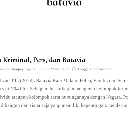
batavia
Lain-lain
 Kriminal, Pers, dan Batavia
pada
Kusuma Tarupay
diperbarui pada
22 Juli 2026
Tinggalkan Komentar
Dunia
 van Till. (2018). Batavia Kala Malam: Polisi, Bandit, dan Sen
Kriminal,
Pers,
 xvi + 304 hlm. Sebagian besar kajian mengenai kelompok krimi
dan
dividu ataupun kelompok serta hubungannya dengan Negara. P
Batavia
 dibangun dan siapa saja yang memiliki kepentingan; cenderu