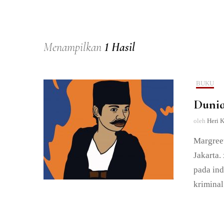
Menampilkan
1 Hasil
BUKU
Dunia
oleh
Heri 
Margreet
Jakarta.
pada in
kriminal