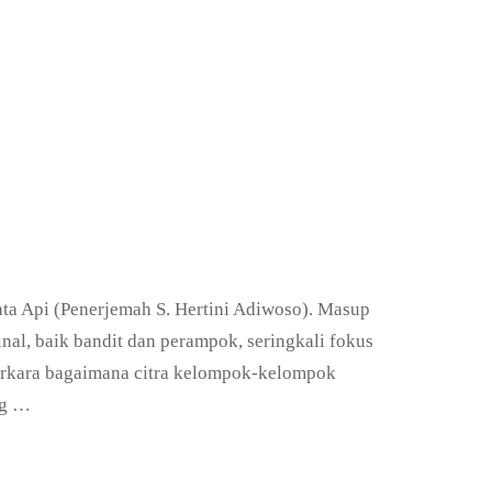
jata Api (Penerjemah S. Hertini Adiwoso). Masup
nal, baik bandit dan perampok, seringkali fokus
erkara bagaimana citra kelompok-kelompok
ng …