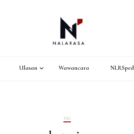
Media Pemikiran Alternatif
Nalarasa
Ulasan
Wawancara
NLRSped
Buku
Film
TAG
Musik