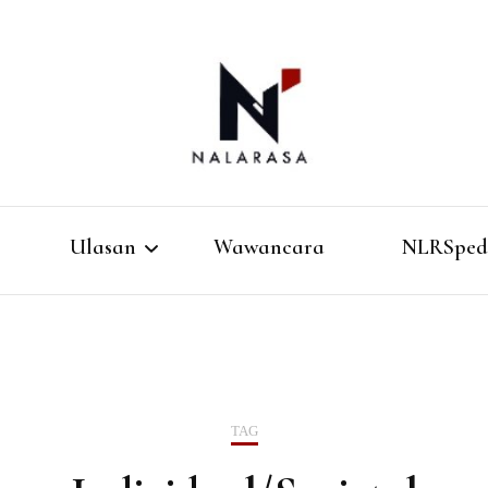
Media Pemikiran Alternatif
Nalarasa
Ulasan
Wawancara
NLRSped
Buku
Film
TAG
Musik