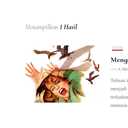
Menampilkan
1 Hasil
TEORI
Menga
oleh
A. Har
Tulisan 
menjadi 
terkada
manusia.