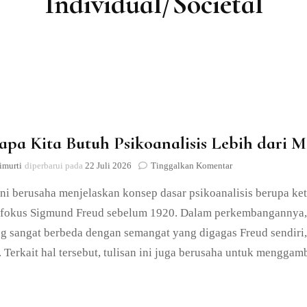
Individual/Societal
Lain-lain
pa Kita Butuh Psikoanalisis Lebih dari 
pada
imurti
diperbarui pada
22 Juli 2026
Tinggalkan Komentar
Mengapa
ini berusaha menjelaskan konsep dasar psikoanalisis berupa ke
Kita
Butuh
fokus Sigmund Freud sebelum 1920. Dalam perkembangannya, ps
Psikoanalisis
ng sangat berbeda dengan semangat yang digagas Freud sendir
Lebih
dari
 Terkait hal tersebut, tulisan ini juga berusaha untuk meng
Masa-
Masa
Sebelumnya?