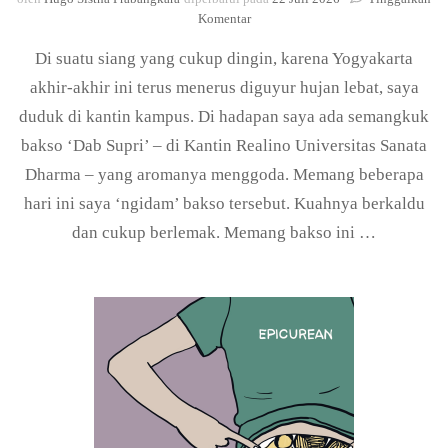
pada
Komentar
Rasa
Di suatu siang yang cukup dingin, karena Yogyakarta
Tidak
Pernah
akhir-akhir ini terus menerus diguyur hujan lebat, saya
Bohong:
duduk di kantin kampus. Di hadapan saya ada semangkuk
Peristiwa
Rasa
bakso ‘Dab Supri’ – di Kantin Realino Universitas Sanata
dan
Dharma – yang aromanya menggoda. Memang beberapa
Gustatory
Subjects
hari ini saya ‘ngidam’ bakso tersebut. Kuahnya berkaldu
dan cukup berlemak. Memang bakso ini …