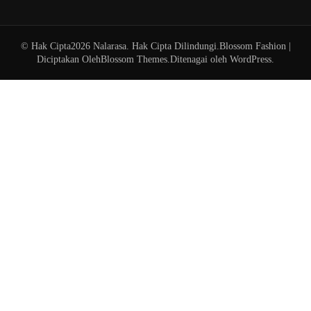
© Hak Cipta2026
Nalarasa
. Hak Cipta Dilindungi.
Blossom Fashion |
Diciptakan Oleh
Blossom Themes
.Ditenagai oleh
WordPress
.