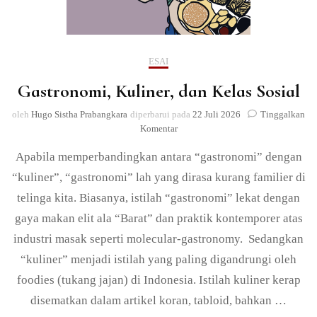
ESAI
Gastronomi, Kuliner, dan Kelas Sosial
oleh
Hugo Sistha Prabangkara
diperbarui pada
22 Juli 2026
Tinggalkan
pada
Komentar
Gastronomi,
Apabila memperbandingkan antara “gastronomi” dengan
Kuliner,
dan
“kuliner”, “gastronomi” lah yang dirasa kurang familier di
Kelas
telinga kita. Biasanya, istilah “gastronomi” lekat dengan
Sosial
gaya makan elit ala “Barat” dan praktik kontemporer atas
industri masak seperti molecular-gastronomy. Sedangkan
“kuliner” menjadi istilah yang paling digandrungi oleh
foodies (tukang jajan) di Indonesia. Istilah kuliner kerap
disematkan dalam artikel koran, tabloid, bahkan …