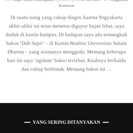
pada
Komentar
Rasa
Di suatu siang yang cukup dingin, karena Yogyakarta
Tidak
Pernah
akhir-akhir ini terus menerus diguyur hujan lebat, saya
Bohong:
duduk di kantin kampus. Di hadapan saya ada semangkuk
Peristiwa
Rasa
bakso ‘Dab Supri’ – di Kantin Realino Universitas Sanata
dan
Dharma – yang aromanya menggoda. Memang beberapa
Gustatory
Subjects
hari ini saya ‘ngidam’ bakso tersebut. Kuahnya berkaldu
dan cukup berlemak. Memang bakso ini …
YANG SERING DITANYAKAN