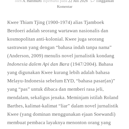
oleh
A. Harimurti
diperbarui pada
22 Juli 2026
Tinggalkan
pada
Komentar
Bahasa
Pasar(an)
Kwee Thiam Tjing (1900-1974) alias Tjamboek
Kwee
Thiam
Berdoeri adalah seorang wartawan nasionalis dan
Tjing
kosmopolitan anti-kolonial. Kwee juga seorang
sastrawan yang dengan “bahasa indah tanpa nama”
(Anderson, 2009) menulis novel jurnalistik kondang
Indonesia dalem Api dan Bara
(1947/2004)
.
Bahasa
yang digunakan Kwee kurang lebih adalah bahasa
Melayu-Indonesia sebelum EYD, “bahasa pasar(an)”
yang “pas” untuk dibaca dan memberi rasa jeli,
mendalam, sekaligus jenaka. Meminjam istilah Roland
Barthes, kalimat-kalimat “liar” dalam novel jurnalistik
Kwee (yang dominan menggunakan ejaan Soewandi)
membuat pembaca layaknya menonton orang yang