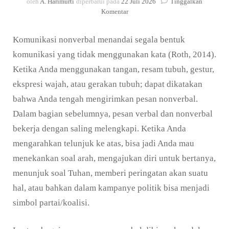
oleh
A. Harimurti
diperbarui pada
22 Juli 2026
Tinggalkan
pada
Komentar
Pesan
Nonverbal
Komunikasi nonverbal menandai segala bentuk
dalam
Psikologi
komunikasi yang tidak menggunakan kata (Roth, 2014).
Komunikasi
Ketika Anda menggunakan tangan, resam tubuh, gestur,
ekspresi wajah, atau gerakan tubuh; dapat dikatakan
bahwa Anda tengah mengirimkan pesan nonverbal.
Dalam bagian sebelumnya, pesan verbal dan nonverbal
bekerja dengan saling melengkapi. Ketika Anda
mengarahkan telunjuk ke atas, bisa jadi Anda mau
menekankan soal arah, mengajukan diri untuk bertanya,
menunjuk soal Tuhan, memberi peringatan akan suatu
hal, atau bahkan dalam kampanye politik bisa menjadi
simbol partai/koalisi.