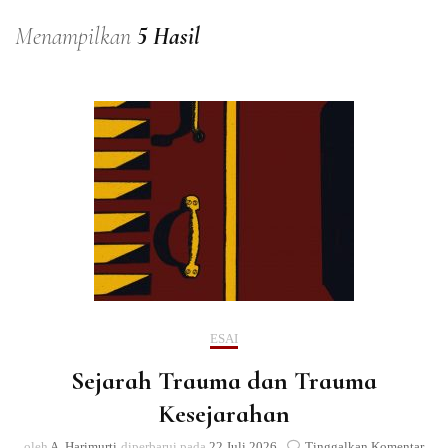
Menampilkan
5 Hasil
ESAI
Sejarah Trauma dan Trauma
Kesejarahan
pad
oleh
A. Harimurti
diperbarui pada
22 Juli 2026
Tinggalkan Komentar