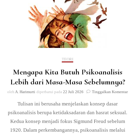
TEORI
Mengapa Kita Butuh Psikoanalisis
Lebih dari Masa-Masa Sebelumnya?
pad
oleh
A. Harimurti
diperbarui pada
22 Juli 2026
Tinggalkan Komentar
Men
Tulisan ini berusaha menjelaskan konsep dasar
Kita
But
psikoanalisis berupa ketidaksadaran dan hasrat seksual.
Psik
Kedua konsep menjadi fokus Sigmund Freud sebelum
Leb
dari
1920. Dalam perkembangannya, psikoanalisis melalui
Mas