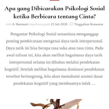
Apa yang Dibicarakan Psikologi Sosial
ketika Berbicara tentang Cinta?
pad
oleh
A. Harimurti
diperbarui pada
22 Juli 2026
Tinggalkan Komentar
Apa
Pengantar Psikologi Sosial senantiasa menganggap
yan
Dibi
penting pembicaraan mengenai daya tarik interpersonal.
Psik
Daya tarik ini bisa berupa rasa suka atau rasa cinta. Pada
Sosi
keti
awal tulisan ini, kita akan melihat bagaimana daya tarik
Berb
interpersonal selama ini dibahas melalui pendekatan
tent
Cint
kognitif. Setelah melihat bagaimana dominasi pendekatan
tersebut berlangsung, kita akan memahami asumsi dasar
pendekatan kognitif yang membuatnya tidak …