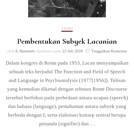
TEORI
Pembentukan Subyek Lacanian
pad
oleh
A. Harimurti
diperbarui pada
22 Juli 2026
Tinggalkan Komentar
Pem
Dalam kongres di Roma pada 1953, Lacan menyampaikan
Sub
Laca
sebuah teks berjudul The Function and Field of Speech
and Language in Psychoanalysis (1977[1956]). Tulisan
yang kemudian dikenal dengan sebutan Rome Discourse
tersebut berfokus pada perbedaan antara ucapan (speech)
dan bahasa (language), pemahaman antara subyek yang
berbeda dengan I, serta elaborasi konsep sentral berupa
penanda (signifier) dan …