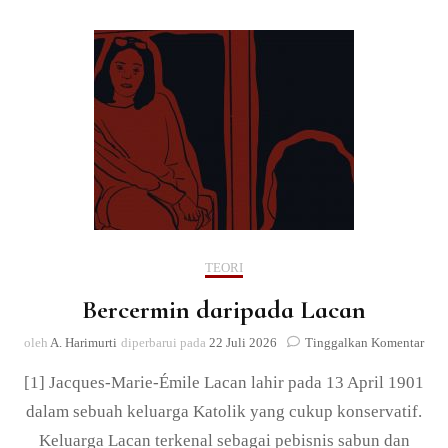
TEORI
Bercermin daripada Lacan
pad
oleh
A. Harimurti
diperbarui pada
22 Juli 2026
Tinggalkan Komentar
Berc
[1] Jacques-Marie-Émile Lacan lahir pada 13 April 1901
dari
Lac
dalam sebuah keluarga Katolik yang cukup konservatif.
Keluarga Lacan terkenal sebagai pebisnis sabun dan